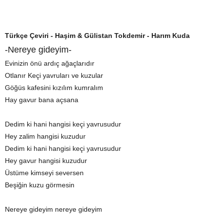
Türkçe Çeviri - Haşim & Gülistan Tokdemir - Harım Kuda
-Nereye gideyim-
Evinizin önü ardıç ağaçlarıdır
Otlanır Keçi yavruları ve kuzular
Göğüs kafesini kızılım kumralım
Hay gavur bana açsana
Dedim ki hani hangisi keçi yavrusudur
Hey zalim hangisi kuzudur
Dedim ki hani hangisi keçi yavrusudur
Hey gavur hangisi kuzudur
Üstüme kimseyi seversen
Beşiğin kuzu görmesin
Nereye gideyim nereye gideyim