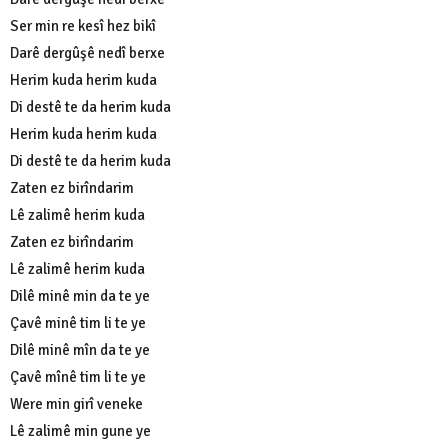
Ser min re kesî hez bikî
Darê dergûşê nedî berxe
Herim kuda herim kuda
Di destê te da herim kuda
Herim kuda herim kuda
Di destê te da herim kuda
Zaten ez birîndarim
Lê zalimê herim kuda
Zaten ez birîndarim
Lê zalimê herim kuda
Dilê minê min da te ye
Çavê minê tim li te ye
Dilê minê mîn da te ye
Çavê mînê tim li te ye
Were min girî veneke
Lê zalimê min gune ye