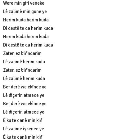
Were min girî veneke
Lê zalimê min gune ye
Herim kuda herim kuda
Di destê te da herim kuda
Herim kuda herim kuda
Di destê te da herim kuda
Zaten ez birîndarim
Lê zalimê herim kuda
Zaten ez birîndarim
Lê zalimê herim kuda
Ber derê we ekînce ye
Lê diçerin atmece ye
Ber derê we ekînce ye
Lê diçerin atmece ye
È ku te canê min kirî
Lê zalime îşkence ye
È ku te canê min kirî