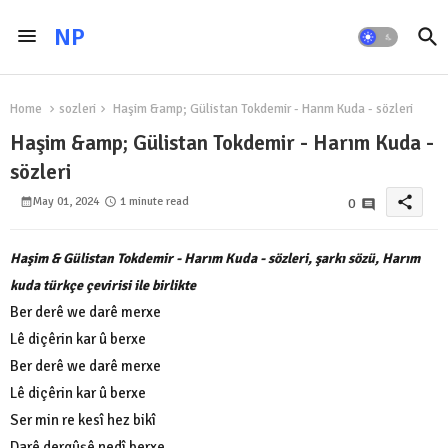
NP
Home
sozleri
Haşim &amp; Gülistan Tokdemir - Harım Kuda - sözleri
Haşim &amp; Gülistan Tokdemir - Harım Kuda -
sözleri
share
May 01, 2024
1 minute read
0
Haşim & Gülistan Tokdemir - Harım Kuda - sözleri, şarkı sözü, Harım
kuda türkçe çevirisi ile birlikte
Ber derê we darê merxe
Lê diçêrin kar û berxe
Ber derê we darê merxe
Lê diçêrin kar û berxe
Ser min re kesî hez bikî
Darê dergûşê nedî berxe