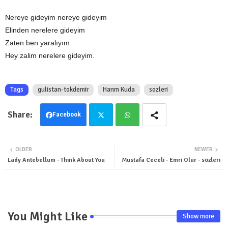
Nereye gideyim nereye gideyim
Elinden nerelere gideyim
Zaten ben yaralıyım
Hey zalim nerelere gideyim.
Tags
gulistan-tokdemir
Harım Kuda
sozleri
Facebook
Twit
Wha
OLDER
NEWER
ter
tsa
Lady Antebellum - Think About You
Mustafa Ceceli - Emri Olur - sözleri
pp
You Might Like
Show more